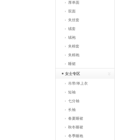
厚单面
双面
夹丝套
绒套
绒袍
夹棉套
夹棉袍
睡裙
女士专区
吊带/单上衣
短袖
七分袖
长袖
春夏睡裙
秋冬睡裙
冬季睡袍