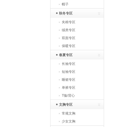
帽子
秋冬专区
夹棉专区
绒类专区
双面专区
保暖专区
春夏专区
长袖专区
短袖专区
睡裙专区
单裤专区
T恤/背心
文胸专区
常规文胸
少女文胸