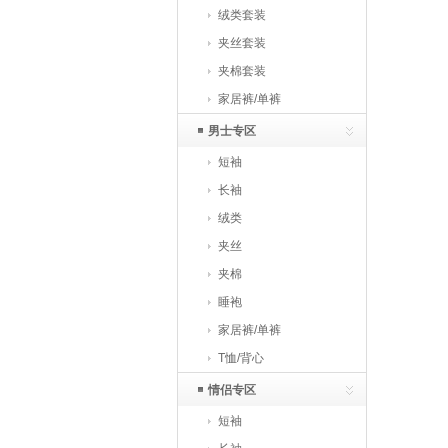
绒类套装
夹丝套装
夹棉套装
家居裤/单裤
男士专区
短袖
长袖
绒类
夹丝
夹棉
睡袍
家居裤/单裤
T恤/背心
情侣专区
短袖