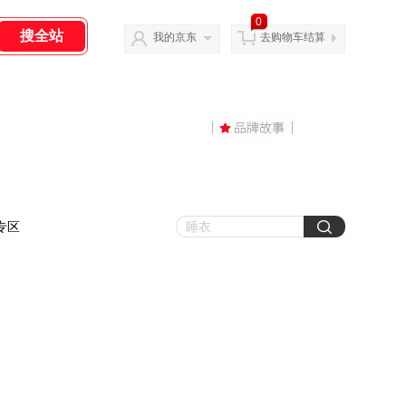
0
我的京东
去购物车结算
专区