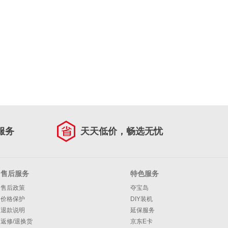
服务
天天低价，畅选无忧
售后服务
特色服务
售后政策
夺宝岛
价格保护
DIY装机
退款说明
延保服务
返修/退换货
京东E卡