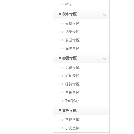
帽子
秋冬专区
夹棉专区
绒类专区
双面专区
保暖专区
春夏专区
长袖专区
短袖专区
睡裙专区
单裤专区
T恤/背心
文胸专区
常规文胸
少女文胸