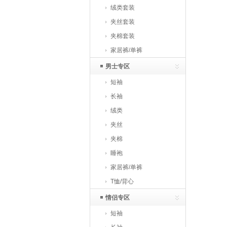
绒类套装
夹丝套装
夹棉套装
家居裤/单裤
男士专区
短袖
长袖
绒类
夹丝
夹棉
睡袍
家居裤/单裤
T恤/背心
情侣专区
短袖