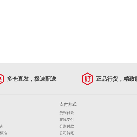
多仓直发，极速配送
正品行货，精致
支付方式
货到付款
在线支付
询
分期付款
标准
公司转账