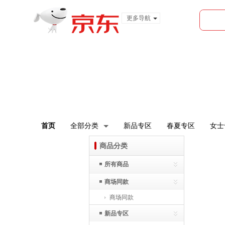
更多导航
服装城
食品
金融
首页
全部分类
新品专区
春夏专区
女士
商品分类
所有商品
商场同款
商场同款
新品专区